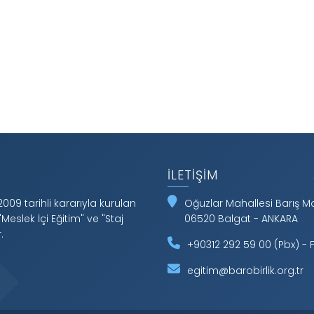
İLETIŞIM
2009 tarihli kararıyla kurulan
Oğuzlar Mahallesi Barış 
"Meslek İçi Eğitim" ve "Staj
06520 Balgat - ANKARA
.
+90312 292 59 00 (Pbx) - F
egitim@barobirlik.org.tr