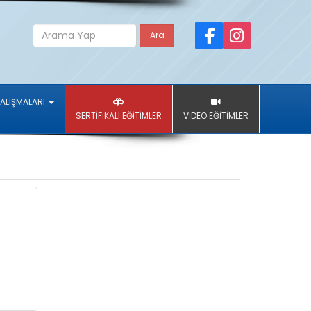
Ara
ÇALIŞMALARI
SERTİFİKALI EĞİTİMLER
VİDEO EĞİTİMLER