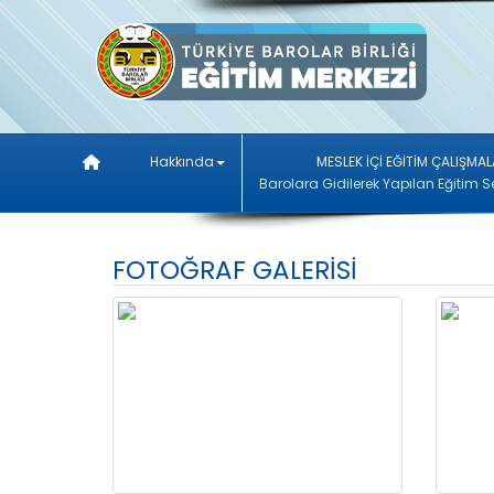
Hakkında
MESLEK İÇİ EĞİTİM ÇALIŞMAL
Barolara Gidilerek Yapılan Eğitim S
FOTOĞRAF GALERİSİ