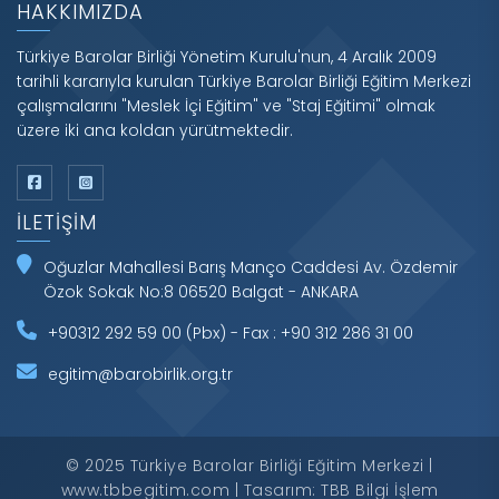
HAKKIMIZDA
Türkiye Barolar Birliği Yönetim Kurulu'nun, 4 Aralık 2009
tarihli kararıyla kurulan Türkiye Barolar Birliği Eğitim Merkezi
çalışmalarını "Meslek İçi Eğitim" ve "Staj Eğitimi" olmak
üzere iki ana koldan yürütmektedir.
İLETIŞIM
Oğuzlar Mahallesi Barış Manço Caddesi Av. Özdemir
Özok Sokak No:8 06520 Balgat - ANKARA
+90312 292 59 00 (Pbx) - Fax : +90 312 286 31 00
egitim@barobirlik.org.tr
© 2025 Türkiye Barolar Birliği Eğitim Merkezi |
www.tbbegitim.com | Tasarım: TBB Bilgi İşlem