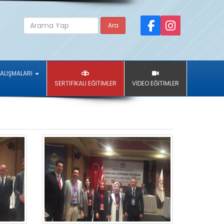
Ara
ÇALIŞMALARI
SERTİFİKALI EĞİTİMLER
VİDEO EĞİTİMLER