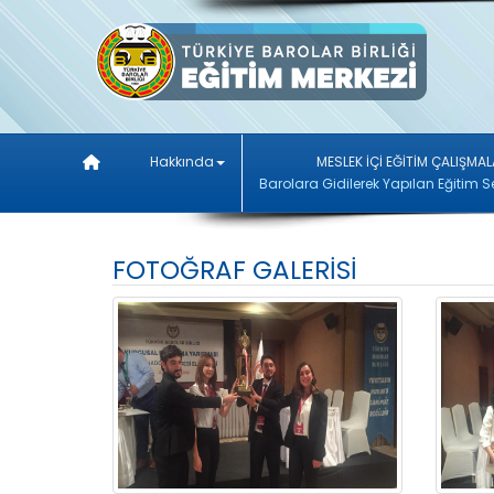
Hakkında
MESLEK İÇİ EĞİTİM ÇALIŞMAL
Barolara Gidilerek Yapılan Eğitim S
FOTOĞRAF GALERİSİ