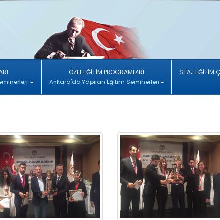
ARI
ÖZEL EĞİTİM PROGRAMLARI
STAJ EĞİTİM 
eminerleri
Ankara'da Yapılan Eğitim Seminerleri