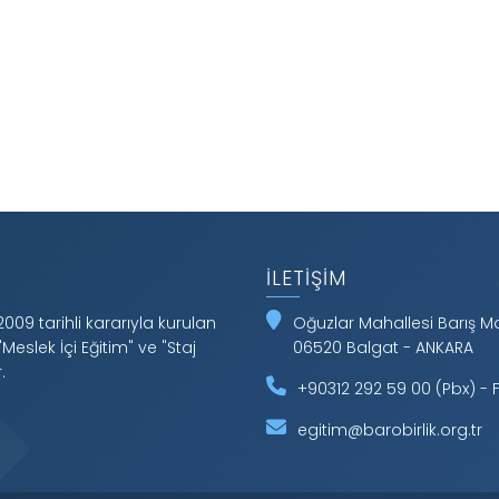
İLETIŞIM
2009 tarihli kararıyla kurulan
Oğuzlar Mahallesi Barış 
"Meslek İçi Eğitim" ve "Staj
06520 Balgat - ANKARA
.
+90312 292 59 00 (Pbx) - F
egitim@barobirlik.org.tr