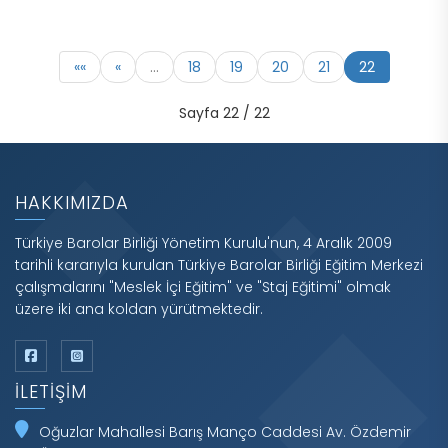
««
«
…
18
19
20
21
22
Sayfa 22 / 22
HAKKIMIZDA
Türkiye Barolar Birliği Yönetim Kurulu'nun, 4 Aralık 2009
tarihli kararıyla kurulan Türkiye Barolar Birliği Eğitim Merkezi
çalışmalarını "Meslek İçi Eğitim" ve "Staj Eğitimi" olmak
üzere iki ana koldan yürütmektedir.
İLETIŞIM
Oğuzlar Mahallesi Barış Manço Caddesi Av. Özdemir