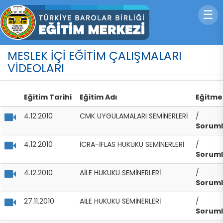
☰
MESLEK İÇİ EĞİTİM ÇALIŞMALARI
VİDEOLARI
Eğitim Tarihi
Eğitim Adı
Eğitme
4.12.2010
CMK UYGULAMALARI SEMİNERLERİ
/
Soruml
4.12.2010
İCRA-İFLAS HUKUKU SEMİNERLERİ
/
Soruml
4.12.2010
AİLE HUKUKU SEMİNERLERİ
/
Soruml
27.11.2010
AİLE HUKUKU SEMİNERLERİ
/
Soruml